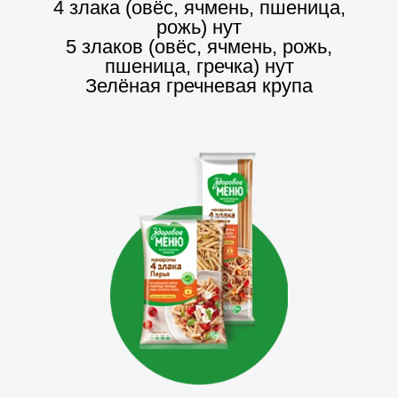
4 злака (овёс, ячмень, пшеница,
рожь) нут
5 злаков (овёс, ячмень, рожь,
пшеница, гречка) нут
Зелёная гречневая крупа